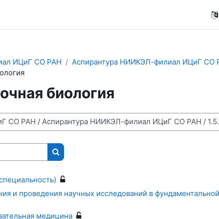
ал ИЦиГ СО РАН
Аспирантура НИИКЭЛ-филиал ИЦиГ СО 
иология
точная биология
Поиск курса
(специальность)
ия и проведения научных исследований в фундаментальной
азательная медицина