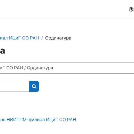
иал ИЦиГ СО РАН
Ординатура
а
Поиск курса
ров НИИТПМ-филиал ИЦиГ СО РАН