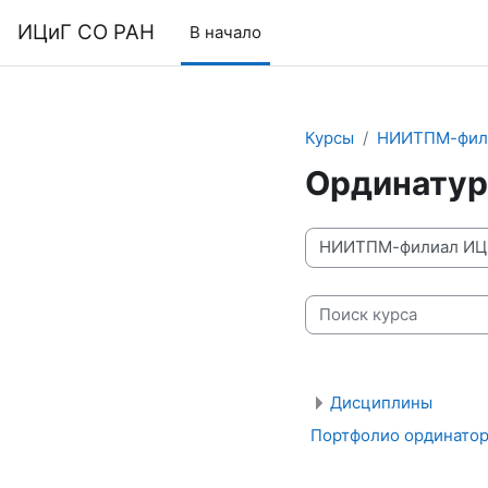
Перейти к основному содержанию
ИЦиГ СО РАН
В начало
Курсы
НИИТПМ-фил
Ординатур
Категории курсов
Поиск курса
Дисциплины
Портфолио ординато