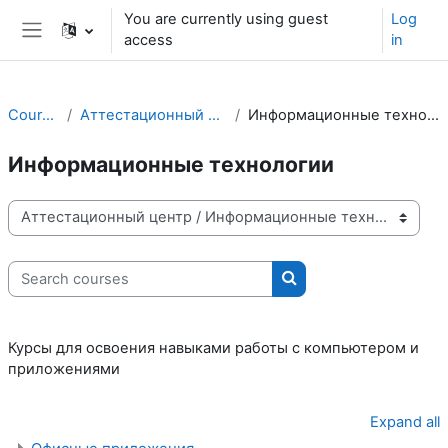
Skip to main content
You are currently using guest
Log
access
in
Side panel
Courses
Аттестационный центр
Информационные технологии
Информационные технологии
Course categories
Search courses
Search courses
Курсы для освоения навыками работы с компьютером и
приложениями
Expand all