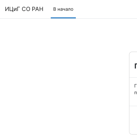
Перейти к основному содержанию
ИЦиГ СО РАН
В начало
Г
п