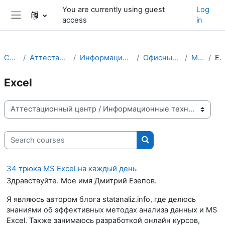
Skip to main content
You are currently using guest
Log
access
in
Side panel
Courses
Аттестационный центр
Информационные технологии
Офисные приложения
Microsoft
Exce
Excel
Course categories
Search courses
Search courses
34 трюка MS Excel на каждый день
Здравствуйте. Мое имя Дмитрий Езепов.
Я являюсь автором блога statanaliz.info, где делюсь
знаниями об эффективных методах анализа данных и MS
Excel. Также занимаюсь разработкой онлайн курсов,